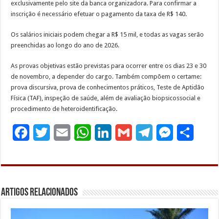
exclusivamente pelo site da banca organizadora. Para confirmar a
inscrição é necessário efetuar o pagamento da taxa de R$ 140.
Os salários iniciais podem chegar a R$ 15 mil, e todas as vagas serão
preenchidas ao longo do ano de 2026.
As provas objetivas estão previstas para ocorrer entre os dias 23 e 30
de novembro, a depender do cargo. Também compõem o certame:
prova discursiva, prova de conhecimentos práticos, Teste de Aptidão
Física (TAF), inspeção de saúde, além de avaliação biopsicossocial e
procedimento de heteroidentificação.
F
T
E
W
L
G
T
M
S
a
w
m
h
i
m
e
e
h
c
i
a
a
n
a
l
s
a
e
t
i
t
k
i
e
s
r
Artigos Relacionados
b
t
l
s
e
l
g
e
e
o
e
A
d
r
n