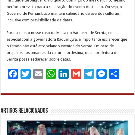
na cidade de Salgueiro, no quarto domingo do mês de julho, mesmo
período previsto para a realização do evento deste ano. Ou seja, o
Governo de Pernambuco mantém calendário de eventos culturais,
inclusive com previsibilidade de datas.
Para ser justo nesse caso da Missa do Vaqueiro de Serrita, em
especial com a governadora Raquel Lyra, é importante esclarecer que
o Estado não está atropelando eventos do Sertão. Em caso de
prejuízos aos amantes da cultura nordestina, que a prefeitura de
Serrita possa esclarecer sobre datas.
F
T
E
W
L
G
T
M
S
a
w
m
h
i
m
e
e
h
c
i
a
a
n
a
l
s
a
e
t
i
t
k
i
e
s
r
Artigos Relacionados
b
t
l
s
e
l
g
e
e
o
e
A
d
r
n