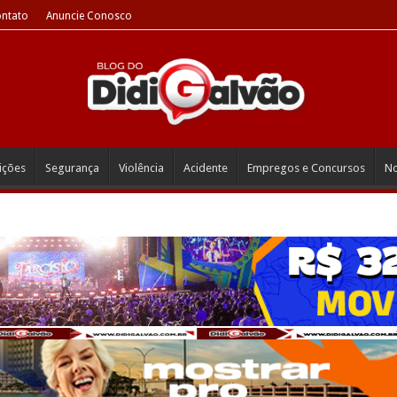
ntato
Anuncie Conosco
eições
Segurança
Violência
Acidente
Empregos e Concursos
No