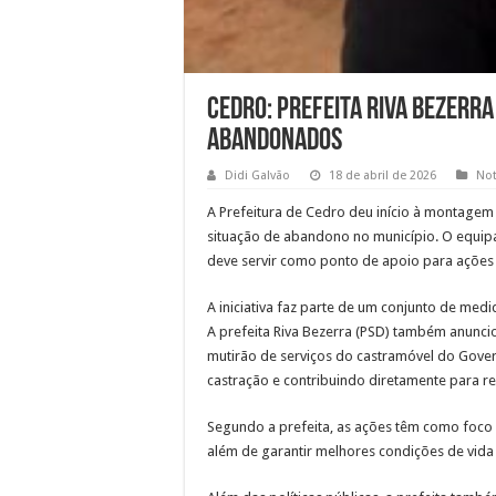
Cedro: prefeita Riva Bezerr
abandonados
Didi Galvão
18 de abril de 2026
Not
A Prefeitura de Cedro deu início à montagem
situação de abandono no município. O equip
deve servir como ponto de apoio para ações 
A iniciativa faz parte de um conjunto de med
A prefeita Riva Bezerra (PSD) também anunc
mutirão de serviços do castramóvel do Gove
castração e contribuindo diretamente para r
Segundo a prefeita, as ações têm como foco 
além de garantir melhores condições de vida 