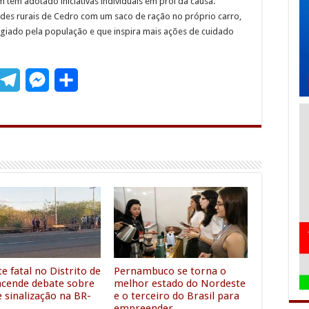
m tem adotado iniciativas individuais em prol da causa.
ades rurais de Cedro com um saco de ração no próprio carro,
ogiado pela população e que inspira mais ações de cuidado
T
M
S
m
e
e
h
l
s
a
e
s
r
g
e
e
r
n
a
g
m
e
r
e fatal no Distrito de
Pernambuco se torna o
acende debate sobre
melhor estado do Nordeste
e sinalização na BR-
e o terceiro do Brasil para
empreender