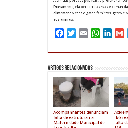
Além das políticas públicas, a prefeita també
Diariamente, ela percorre as ruas e comunid
alimentando cães e gatos famintos, gesto el
aos animais.
F
T
E
W
L
G
a
w
m
h
i
c
i
a
a
n
a
e
t
i
t
k
i
Artigos Relacionados
b
t
l
s
e
l
o
e
A
d
o
r
p
I
k
p
n
Acompanhantes denunciam
Acident
falta de estrutura na
Ibó re
Maternidade Municipal de
falta d
Juazeiro-BA
116