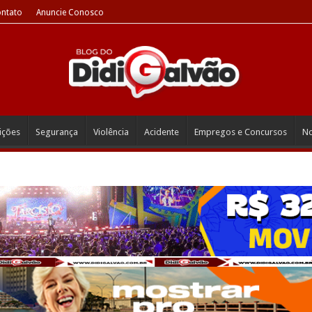
ntato
Anuncie Conosco
eições
Segurança
Violência
Acidente
Empregos e Concursos
No