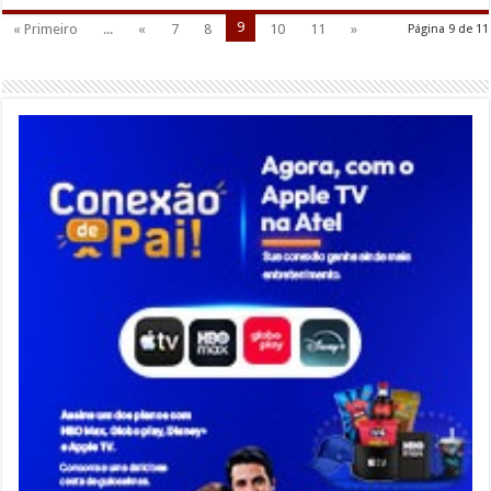
9
« Primeiro
...
«
7
8
10
11
»
Página 9 de 11