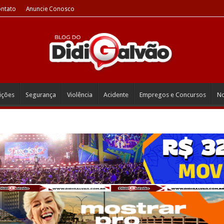
ntato
Anuncie Conosco
eições
Segurança
Violência
Acidente
Empregos e Concursos
No