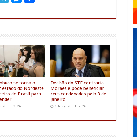
m
e
e
h
l
s
a
e
s
r
g
e
e
r
n
a
g
m
e
r
buco se torna o
Decisão do STF contraria
 estado do Nordeste
Moraes e pode beneficiar
ceiro do Brasil para
réus condenados pelo 8 de
ender
janeiro
gosto de 2026
7 de agosto de 2026