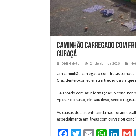
Caminhão carregado com fru
Curaçá
Didi Galvão
21 de abril de 2026
Not
Um caminhão carregado com frutas tombou n
O acidente ocorreu em um trecho da via que 
De acordo com as informações, o condutor p
Apesar do susto, ele saiu ileso, sendo regist
As causas do acidente ainda não foram detal
especialmente em áreas com curvas ou condiç
F
T
E
W
L
G