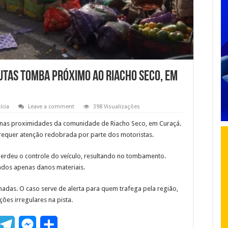
tas tomba próximo ao Riacho Seco, em
ícia
Leave a comment
398 Visualizações
as proximidades da comunidade de Riacho Seco, em Curaçá.
requer atenção redobrada por parte dos motoristas.
erdeu o controle do veículo, resultando no tombamento.
rados apenas danos materiais.
hadas. O caso serve de alerta para quem trafega pela região,
ões irregulares na pista.
T
M
S