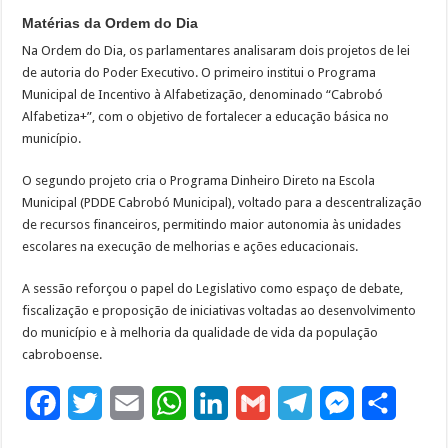
Matérias da Ordem do Dia
Na Ordem do Dia, os parlamentares analisaram dois projetos de lei
de autoria do Poder Executivo. O primeiro institui o Programa
Municipal de Incentivo à Alfabetização, denominado “Cabrobó
Alfabetiza+”, com o objetivo de fortalecer a educação básica no
município.
O segundo projeto cria o Programa Dinheiro Direto na Escola
Municipal (PDDE Cabrobó Municipal), voltado para a descentralização
de recursos financeiros, permitindo maior autonomia às unidades
escolares na execução de melhorias e ações educacionais.
A sessão reforçou o papel do Legislativo como espaço de debate,
fiscalização e proposição de iniciativas voltadas ao desenvolvimento
do município e à melhoria da qualidade de vida da população
cabroboense.
F
T
E
W
L
G
T
M
S
a
w
m
h
i
m
e
e
h