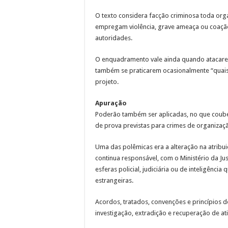
O texto considera facção criminosa toda or
empregam violência, grave ameaça ou coação 
autoridades.
O enquadramento vale ainda quando atacarem 
também se praticarem ocasionalmente “quaisq
projeto.
Apuração
Poderão também ser aplicadas, no que couber
de prova previstas para crimes de organizaçã
Uma das polêmicas era a alteração na atribuiç
continua responsável, com o Ministério da Ju
esferas policial, judiciária ou de inteligênc
estrangeiras.
Acordos, tratados, convenções e princípios d
investigação, extradição e recuperação de at