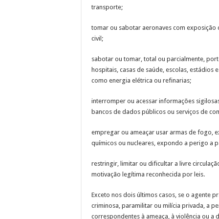
transporte;
tomar ou sabotar aeronaves com exposição 
civil;
sabotar ou tomar, total ou parcialmente, port
hospitais, casas de saúde, escolas, estádios e
como energia elétrica ou refinarias;
interromper ou acessar informações sigilos
bancos de dados públicos ou serviços de com
empregar ou ameaçar usar armas de fogo, exp
químicos ou nucleares, expondo a perigo a pa
restringir, limitar ou dificultar a livre circu
motivação legítima reconhecida por leis.
Exceto nos dois últimos casos, se o agente 
criminosa, paramilitar ou milícia privada, a 
correspondentes à ameaça, à violência ou a d