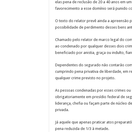
elas pena de
reclusão
de 20 a 40 anos em um 
favorecimento a esse domínio será punido c
O texto do relator prevê ainda a apreensão p
possibilidade de perdimento desses bens an
Chamado pelo relator de marco legal do comb
ao condenado por qualquer desses dois crim
beneficiado por anistia, graça ou indulto, fia
Dependentes do segurado não contarão com au
cumprindo pena privativa de liberdade, em 
qualquer crime previsto no projeto.
As pessoas condenadas por esses crimes ou m
obrigatoriamente em presídio federal de se
liderança, chefia ou façam parte de núcleo d
privada.
Já aquele que apenas praticar atos preparatór
pena reduzida de 1/3 à metade.