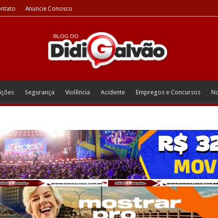
ntato
Anuncie Conosco
eições
Segurança
Violência
Acidente
Empregos e Concursos
No