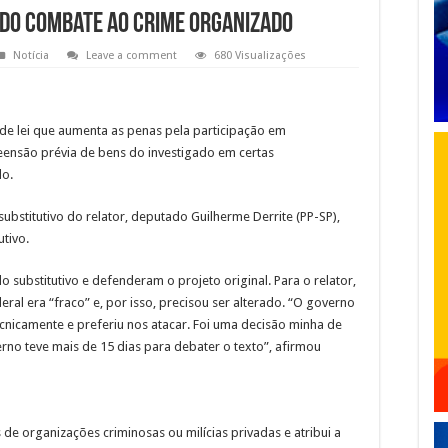
do combate ao crime organizado
Notícia
Leave a comment
680 Visualizações
e lei que aumenta as penas pela participação em
reensão prévia de bens do investigado em certas
do.
substitutivo
do relator, deputado Guilherme Derrite (PP-SP),
tivo.
 substitutivo e defenderam o projeto original. Para o relator,
eral era “fraco” e, por isso, precisou ser alterado. “O governo
nicamente e preferiu nos atacar. Foi uma decisão minha de
rno teve mais de 15 dias para debater o texto”, afirmou
s de organizações criminosas ou milícias privadas e atribui a