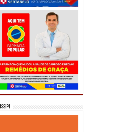
issipi