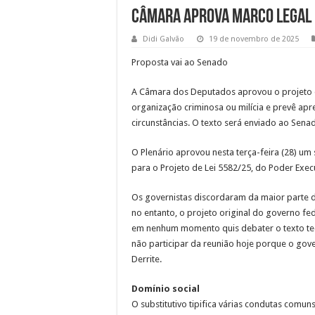
Câmara aprova marco legal 
Didi Galvão
19 de novembro de 2025
Proposta vai ao Senado
A Câmara dos Deputados aprovou o projeto d
organização criminosa ou milícia e prevê ap
circunstâncias. O texto será enviado ao Sena
O Plenário aprovou nesta terça-feira (28) um
para o Projeto de Lei 5582/25, do Poder Execu
Os governistas discordaram da maior parte do
no entanto, o projeto original do governo fed
em nenhum momento quis debater o texto tec
não participar da reunião hoje porque o gove
Derrite.
Domínio social
O substitutivo tipifica várias condutas comun