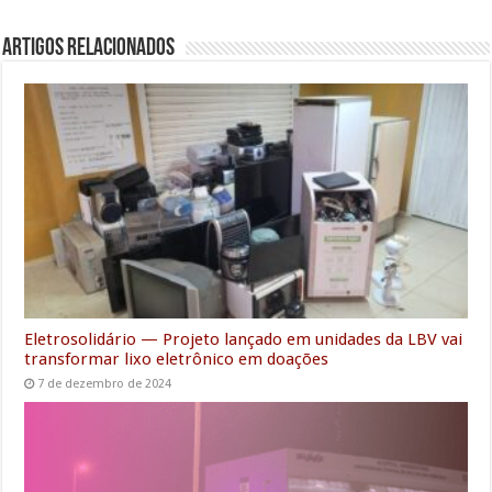
e
t
i
t
k
i
e
s
r
Artigos Relacionados
b
t
l
s
e
l
g
e
e
o
e
A
d
r
n
o
r
p
I
a
g
k
p
n
m
e
r
Eletrosolidário — Projeto lançado em unidades da LBV vai
transformar lixo eletrônico em doações
7 de dezembro de 2024