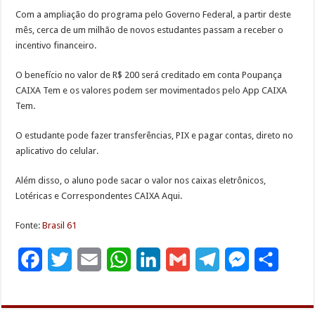
Com a ampliação do programa pelo Governo Federal, a partir deste
mês, cerca de um milhão de novos estudantes passam a receber o
incentivo financeiro.
O benefício no valor de R$ 200 será creditado em conta Poupança
CAIXA Tem e os valores podem ser movimentados pelo App CAIXA
Tem.
O estudante pode fazer transferências, PIX e pagar contas, direto no
aplicativo do celular.
Além disso, o aluno pode sacar o valor nos caixas eletrônicos,
Lotéricas e Correspondentes CAIXA Aqui.
Fonte:
Brasil 61
F
T
E
W
L
G
T
M
S
a
w
m
h
i
m
e
e
h
c
i
a
a
n
a
l
s
a