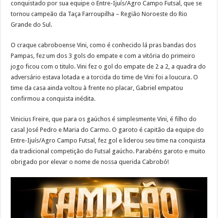
conquistado por sua equipe o Entre-Ijuís/Agro Campo Futsal, que se
tornou campeão da Taça Farroupilha – Região Noroeste do Rio
Grande do Sul.
O craque cabroboense Vini, como é conhecido lá pras bandas dos
Pampas, fez um dos 3 gols do empate e com a vitória do primeiro
jogo ficou com o titulo. Vini fez o gol do empate de 2 a 2, a quadra do
adversário estava lotada e a torcida do time de Vini foi a loucura. O
time da casa ainda voltou à frente no placar, Gabriel empatou
confirmou a conquista inédita.
Vinicius Freire, que para os gaúchos é simplesmente Vini, é filho do
casal José Pedro e Maria do Carmo. O garoto é capitão da equipe do
Entre-Ijuís/Agro Campo Futsal, fez gol e liderou seu time na conquista
da tradicional competição do Futsal gaúcho. Parabéns garoto e muito
obrigado por elevar o nome de nossa querida Cabrobó!