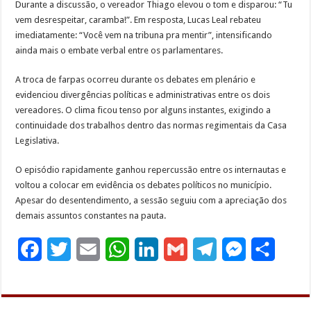
Durante a discussão, o vereador Thiago elevou o tom e disparou: “Tu
vem desrespeitar, caramba!”. Em resposta, Lucas Leal rebateu
imediatamente: “Você vem na tribuna pra mentir”, intensificando
ainda mais o embate verbal entre os parlamentares.
A troca de farpas ocorreu durante os debates em plenário e
evidenciou divergências políticas e administrativas entre os dois
vereadores. O clima ficou tenso por alguns instantes, exigindo a
continuidade dos trabalhos dentro das normas regimentais da Casa
Legislativa.
O episódio rapidamente ganhou repercussão entre os internautas e
voltou a colocar em evidência os debates políticos no município.
Apesar do desentendimento, a sessão seguiu com a apreciação dos
demais assuntos constantes na pauta.
F
T
E
W
L
G
T
M
S
a
w
m
h
i
m
e
e
h
c
i
a
a
n
a
l
s
a