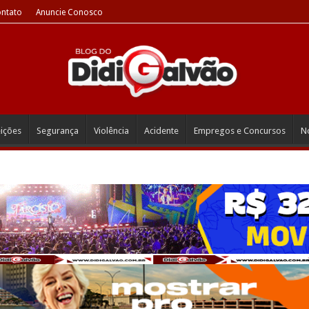
ntato
Anuncie Conosco
eições
Segurança
Violência
Acidente
Empregos e Concursos
No