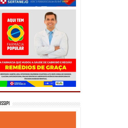
issipi