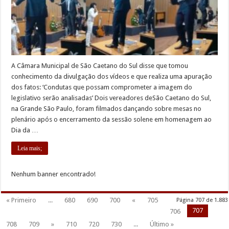
A Câmara Municipal de São Caetano do Sul disse que tomou
conhecimento da divulgação dos vídeos e que realiza uma apuração
dos fatos: ‘Condutas que possam comprometer a imagem do
legislativo serão analisadas’ Dois vereadores deSão Caetano do Sul,
na Grande São Paulo, foram filmados dançando sobre mesas no
plenário após o encerramento da sessão solene em homenagem ao
Dia da …
Leia mais;
Nenhum banner encontrado!
« Primeiro
...
680
690
700
«
705
Página 707 de 1.883
707
706
708
709
»
710
720
730
...
Último »