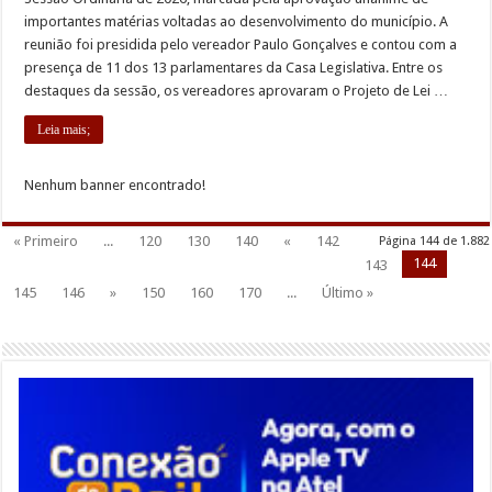
importantes matérias voltadas ao desenvolvimento do município. A
reunião foi presidida pelo vereador Paulo Gonçalves e contou com a
presença de 11 dos 13 parlamentares da Casa Legislativa. Entre os
destaques da sessão, os vereadores aprovaram o Projeto de Lei …
Leia mais;
Nenhum banner encontrado!
« Primeiro
...
120
130
140
«
142
Página 144 de 1.882
144
143
145
146
»
150
160
170
...
Último »