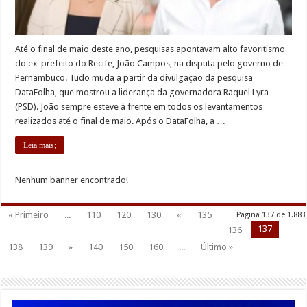
Até o final de maio deste ano, pesquisas apontavam alto favoritismo
do ex-prefeito do Recife, João Campos, na disputa pelo governo de
Pernambuco. Tudo muda a partir da divulgação da pesquisa
DataFolha, que mostrou a liderança da governadora Raquel Lyra
(PSD). João sempre esteve à frente em todos os levantamentos
realizados até o final de maio. Após o DataFolha, a …
Leia mais;
Nenhum banner encontrado!
« Primeiro
...
110
120
130
«
135
Página 137 de 1.883
137
136
138
139
»
140
150
160
...
Último »