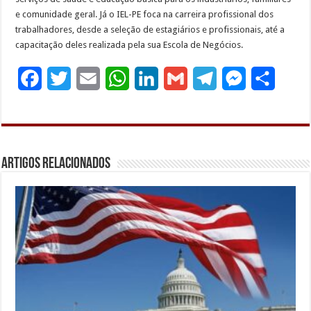
e comunidade geral. Já o IEL-PE foca na carreira profissional dos
trabalhadores, desde a seleção de estagiários e profissionais, até a
capacitação deles realizada pela sua Escola de Negócios.
F
T
E
W
L
G
T
M
S
a
w
m
h
i
m
e
e
h
c
i
a
a
n
a
l
s
a
e
t
i
t
k
i
e
s
r
Artigos Relacionados
b
t
l
s
e
l
g
e
e
o
e
A
d
r
n
o
r
p
I
a
g
k
p
n
m
e
r