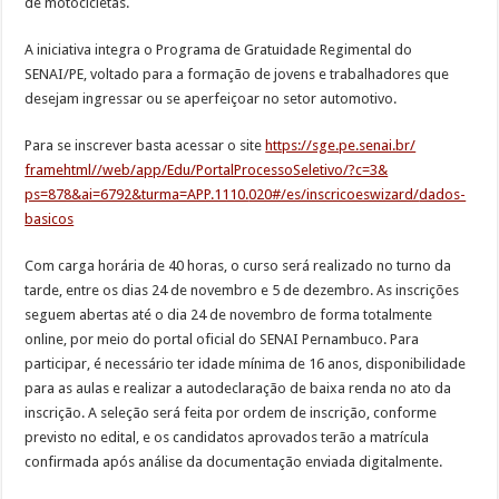
de motocicletas.
A iniciativa integra o Programa de Gratuidade Regimental do
SENAI/PE, voltado para a formação de jovens e trabalhadores que
desejam ingressar ou se aperfeiçoar no setor automotivo.
Para se inscrever basta acessar o site
https://sge.pe.senai.br/
framehtml//web/app/Edu/
PortalProcessoSeletivo/?c=3&
ps=878&ai=6792&turma=APP.1110.
020#/es/inscricoeswizard/
dados-
basicos
Com carga horária de 40 horas, o curso será realizado no turno da
tarde, entre os dias 24 de novembro e 5 de dezembro. As inscrições
seguem abertas até o dia 24 de novembro de forma totalmente
online, por meio do portal oficial do SENAI Pernambuco. Para
participar, é necessário ter idade mínima de 16 anos, disponibilidade
para as aulas e realizar a autodeclaração de baixa renda no ato da
inscrição. A seleção será feita por ordem de inscrição, conforme
previsto no edital, e os candidatos aprovados terão a matrícula
confirmada após análise da documentação enviada digitalmente.