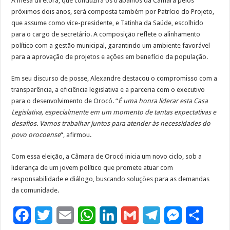
A mesa diretora, que conduzirá os trabalhos da Câmara pelos
próximos dois anos, será composta também por Patrício do Projeto,
que assume como vice-presidente, e Tatinha da Saúde, escolhido
para o cargo de secretário. A composição reflete o alinhamento
político com a gestão municipal, garantindo um ambiente favorável
para a aprovação de projetos e ações em benefício da população.
Em seu discurso de posse, Alexandre destacou o compromisso com a
transparência, a eficiência legislativa e a parceria com o executivo
para o desenvolvimento de Orocó. “
É uma honra liderar esta Casa
Legislativa, especialmente em um momento de tantas expectativas e
desafios. Vamos trabalhar juntos para atender às necessidades do
povo orocoense
“, afirmou.
Com essa eleição, a Câmara de Orocó inicia um novo ciclo, sob a
liderança de um jovem político que promete atuar com
responsabilidade e diálogo, buscando soluções para as demandas
da comunidade.
F
T
E
W
L
G
T
M
S