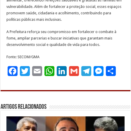
alimentar, oferecendo refeições saudáveis e gratuitas às famílias em
vulnerabilidade. Além de fortalecer a proteção social, esses espaços
promovem saúde, cidadania e acolhimento, contribuindo para
políticas públicas mais inclusivas.
A Prefeitura reforça seu compromisso em fortalecer o combate à
fome, ampliar parcerias e buscar iniciativas que garantam mais
desenvolvimento social e qualidade de vida para todos.
Fonte: SECOM/GMA
F
T
E
W
L
G
T
M
S
a
w
m
h
i
m
e
e
h
c
i
a
a
n
a
l
s
a
e
t
i
t
k
i
e
s
r
Artigos Relacionados
b
t
l
s
e
l
g
e
e
o
e
A
d
r
n
o
r
p
I
a
g