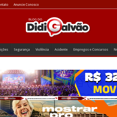
ntato
Anuncie Conosco
eições
Segurança
Violência
Acidente
Empregos e Concursos
No