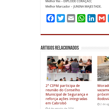
Melhor Rei – EXPLODE CORAÇÃO;
Melhor Marcador – JUNINA MAJESTADE.
F
T
E
W
L
G
a
w
m
h
i
c
i
a
a
n
a
e
t
i
t
k
i
Artigos Relacionados
b
t
l
s
e
l
o
e
A
d
o
r
p
I
k
p
n
2ª CIPM participa de
Morad
reunião do Conselho
vazame
Municipal de Segurança e
próxim
reforça ações integradas
Rodovi
em Cabrobó
2 de a
4 de agosto de 2026