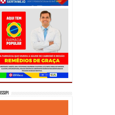
issipi