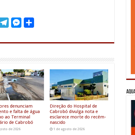
T
M
S
m
e
e
h
l
s
a
e
s
r
g
e
e
r
n
a
g
Aqua
m
e
r
ores denunciam
Direção do Hospital de
nto e falta de água
Cabrobó divulga nota e
o ao Terminal
esclarece morte do recém-
ário de Cabrobó
nascido
gosto de 2026
1 de agosto de 2026