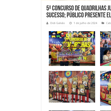
5º Concurso de Quadrilhas J
sucesso; público presente e
Didi Galvão
1 de julho de 2024
Cab