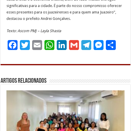
significativas para a cidade. É parte do nosso compromisso oferecer
esses presentes para os juazeirenses e para quem ama Juazeiro”,
destacou o prefeito Andrei Gonçalves.
Texto: Ascom PMJ – Layla Shasta
F
T
E
W
L
G
T
M
S
a
w
m
h
i
m
e
e
h
c
i
a
a
n
a
l
s
a
e
t
i
t
k
i
e
s
r
Artigos Relacionados
b
t
l
s
e
l
g
e
e
o
e
A
d
r
n
o
r
p
I
a
g
k
p
n
m
e
r