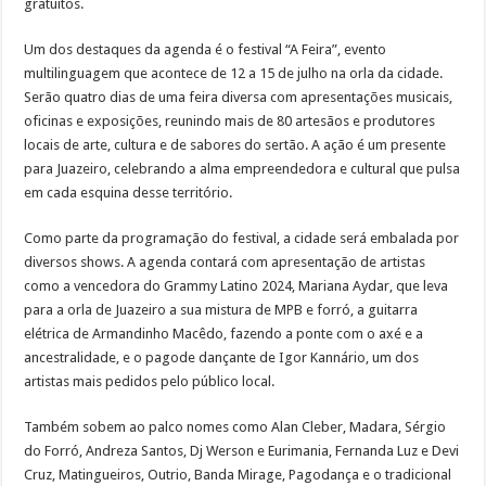
gratuitos.
Um dos destaques da agenda é o festival “A Feira”, evento
multilinguagem que acontece de 12 a 15 de julho na orla da cidade.
Serão quatro dias de uma feira diversa com apresentações musicais,
oficinas e exposições, reunindo mais de 80 artesãos e produtores
locais de arte, cultura e de sabores do sertão. A ação é um presente
para Juazeiro, celebrando a alma empreendedora e cultural que pulsa
em cada esquina desse território.
Como parte da programação do festival, a cidade será embalada por
diversos shows. A agenda contará com apresentação de artistas
como a vencedora do Grammy Latino 2024, Mariana Aydar, que leva
para a orla de Juazeiro a sua mistura de MPB e forró, a guitarra
elétrica de Armandinho Macêdo, fazendo a ponte com o axé e a
ancestralidade, e o pagode dançante de Igor Kannário, um dos
artistas mais pedidos pelo público local.
Também sobem ao palco nomes como Alan Cleber, Madara, Sérgio
do Forró, Andreza Santos, Dj Werson e Eurimania, Fernanda Luz e Devi
Cruz, Matingueiros, Outrio, Banda Mirage, Pagodança e o tradicional