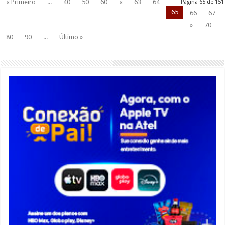
« Primeiro
...
40
50
60
«
63
64
Página 65 de 151
65
66
67
»
70
80
90
...
Último »