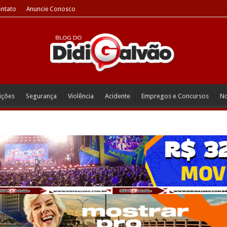
ntato
Anuncie Conosco
eições
Segurança
Violência
Acidente
Empregos e Concursos
No