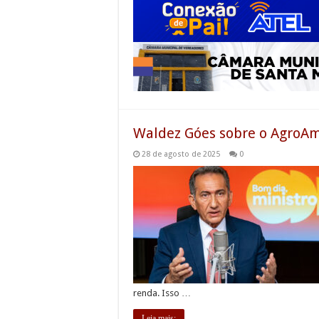
Waldez Góes sobre o AgroAmi
28 de agosto de 2025
0
renda. Isso …
Leia mais;