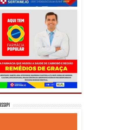
issipi