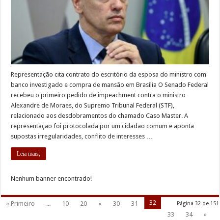
Representação cita contrato do escritório da esposa do ministro com
banco investigado e compra de mansão em Brasília O Senado Federal
recebeu o primeiro pedido de impeachment contra o ministro
Alexandre de Moraes, do Supremo Tribunal Federal (STF),
relacionado aos desdobramentos do chamado Caso Master. A
representação foi protocolada por um cidadão comum e aponta
supostas irregularidades, conflito de interesses …
Leia mais;
Nenhum banner encontrado!
32
« Primeiro
...
10
20
«
30
31
Página 32 de 151
33
34
»