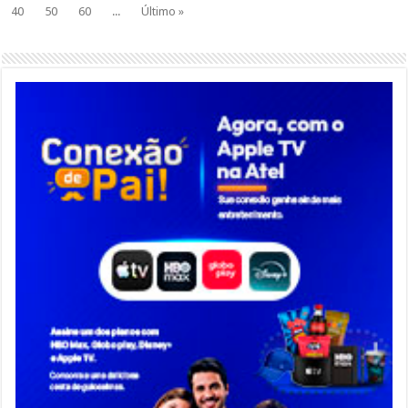
40
50
60
...
Último »