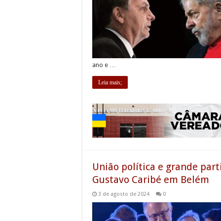
ano e …
Leia mais;
União política e grande pa
Gustavo Caribé em Belém
3 de agosto de 2024
0