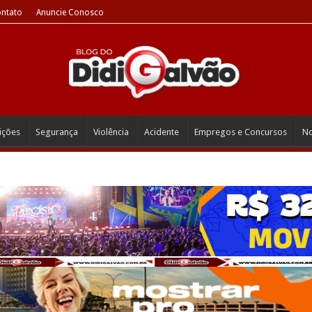
ntato
Anuncie Conosco
eições
Segurança
Violência
Acidente
Empregos e Concursos
No