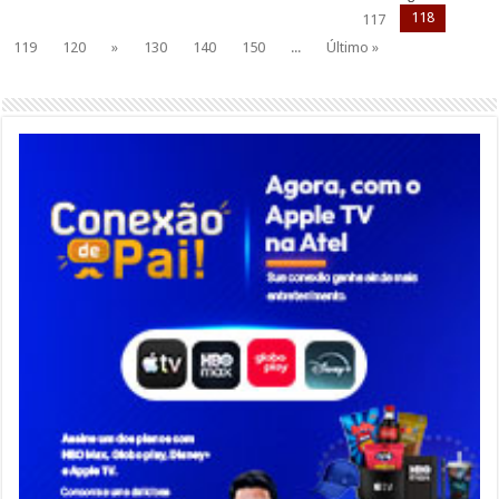
118
117
119
120
»
130
140
150
...
Último »