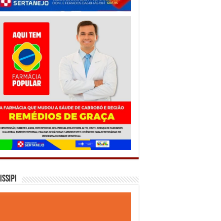
issipi