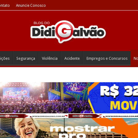
ntato
Anuncie Conosco
eições
Segurança
Violência
Acidente
Empregos e Concursos
No