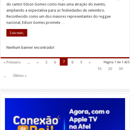
do cantor Edson Gomes como mais uma atração do evento,
ampliando a expectativa para as festividades de setembro.
Reconhecido como um dos maiores representantes do reggae
nacional, Edson Gomes promete …
Leia mais;
Nenhum banner encontrado!
7
« Primeiro
...
«
5
6
8
9
»
Página 7 de 1.425
10
20
30
...
Último »