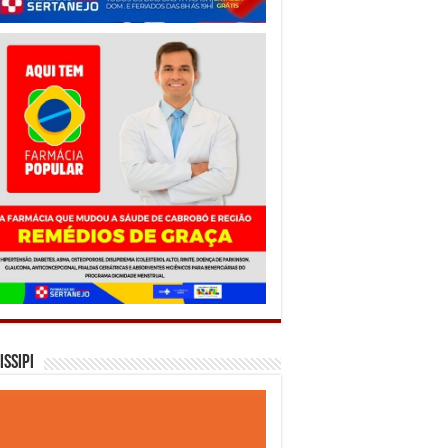
issipi