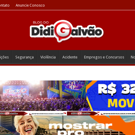
ntato
Anuncie Conosco
eições
Segurança
Violência
Acidente
Empregos e Concursos
No