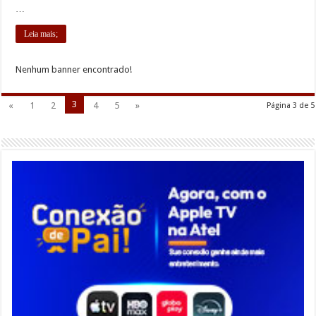
…
Leia mais;
Nenhum banner encontrado!
3
«
1
2
4
5
»
Página 3 de 5