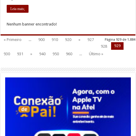
Leia mais;
Nenhum banner encontrado!
« Primeiro
...
900
910
920
«
927
Página 929 de 1.884
929
928
930
931
»
940
950
960
...
Último »