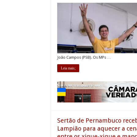
João Campos (PSB). Os MPs …
Leia mais;
Sertão de Pernambuco receb
Lampião para aquecer a cena
entre os xique-xique e man