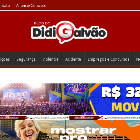
ntato
Anuncie Conosco
eições
Segurança
Violência
Acidente
Empregos e Concursos
No