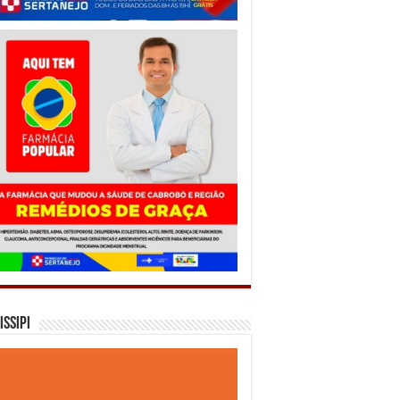
issipi