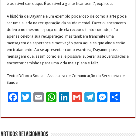
é possível sair daqui. É possível a gente ficar bem!”, explicou.
A história de Dayanne é um exemplo poderoso de como a arte pode
ser uma aliada na recuperação da saúde mental. Fazer o lançamento
do livro no mesmo espaço onde ela recebeu tanto cuidado, não
apenas celebra sua recuperação, mas também transmite uma
mensagem de esperança e motivação para aqueles que ainda estão
em tratamento. Ao se apresentar como escritora, Dayanne passa a
mensagem que, assim como ela, é possível superar as adversidades e
encontrar caminhos para uma vida mais plena e feliz.
Texto: Débora Sousa – Assessora de Comunicação da Secretaria de
Saúde
F
T
E
W
L
G
T
M
S
a
w
m
h
i
m
e
e
h
c
i
a
a
n
a
l
s
a
e
t
i
t
k
i
e
s
r
Artigos Relacionados