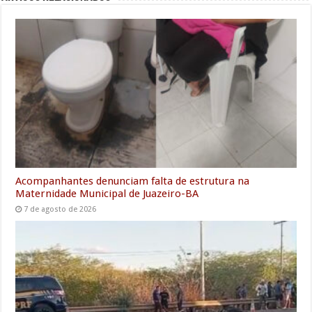
b
t
l
s
e
l
g
e
e
o
e
A
d
r
n
o
r
p
I
a
g
k
p
n
m
e
r
Acompanhantes denunciam falta de estrutura na
Maternidade Municipal de Juazeiro-BA
7 de agosto de 2026