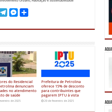
envolvimento Urbano, Habitação e Sustentabilidade
T
M
S
m
e
e
h
l
s
a
e
s
r
g
e
e
Aqua
r
n
a
g
m
e
r
res do Residencial
Prefeitura de Petrolina
etrolina denunciam
oferece 15% de desconto
ldades no atendimento
para contribuintes que
to de saúde
pagarem IPTU à vista
evereiro de 2025
20 de fevereiro de 2025
Aqua