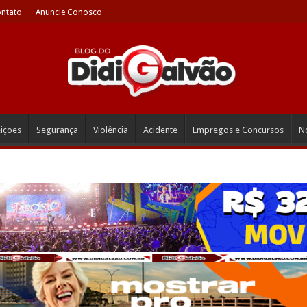
ntato
Anuncie Conosco
eições
Segurança
Violência
Acidente
Empregos e Concursos
No