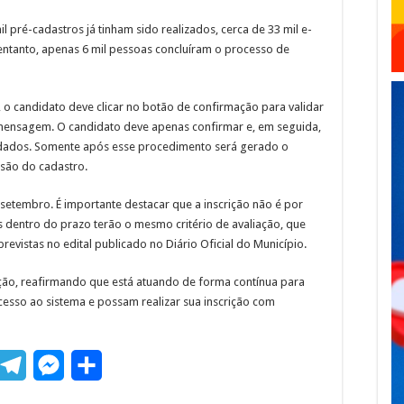
mil pré-cadastros já tinham sido realizados, cerca de 33 mil e-
entanto, apenas 6 mil pessoas concluíram o processo de
, o candidato deve clicar no botão de confirmação para validar
 mensagem. O candidato deve apenas confirmar e, em seguida,
 dados. Somente após esse procedimento será gerado o
são do cadastro.
 setembro. É importante destacar que a inscrição não é por
s dentro do prazo terão o mesmo critério de avaliação, que
evistas no edital publicado no Diário Oficial do Município.
lação, reafirmando que está atuando de forma contínua para
cesso ao sistema e possam realizar sua inscrição com
T
M
S
m
e
e
h