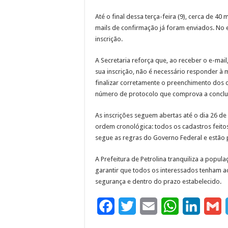
Até o final dessa terça-feira (9), cerca de 40 
mails de confirmação já foram enviados. No 
inscrição.
A Secretaria reforça que, ao receber o e-mail
sua inscrição, não é necessário responder à
finalizar corretamente o preenchimento dos
número de protocolo que comprova a conclu
As inscrições seguem abertas até o dia 26 de
ordem cronológica: todos os cadastros feito
segue as regras do Governo Federal e estão pr
A Prefeitura de Petrolina tranquiliza a popu
garantir que todos os interessados tenham a
segurança e dentro do prazo estabelecido.
F
T
E
W
L
G
a
w
m
h
i