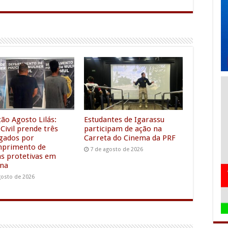
l
s
a
e
s
r
g
e
e
r
n
a
g
m
e
r
ão Agosto Lilás:
Estudantes de Igarassu
 Civil prende três
participam de ação na
igados por
Carreta do Cinema da PRF
mprimento de
7 de agosto de 2026
s protetivas em
ina
gosto de 2026