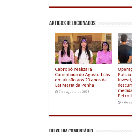
c
i
a
a
n
a
e
t
i
t
k
i
Artigos Relacionados
b
t
l
s
e
l
o
e
A
d
o
r
p
I
k
p
n
Cabrobó realizará
Operaç
Caminhada do Agosto Lilás
Polícia
em alusão aos 20 anos da
invest
Lei Maria da Penha
descu
medida
7 de agosto de 2026
Petrol
7 de a
Deixe um comentário