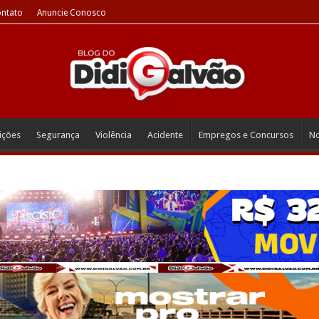
ntato
Anuncie Conosco
eições
Segurança
Violência
Acidente
Empregos e Concursos
No