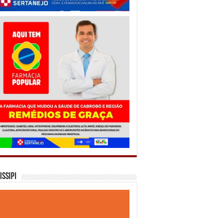
issipi