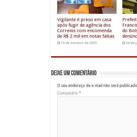
k
p
n
Vigilante é preso em casa
Prefei
após fugir de agência dos
Franci
Correios com encomenda
do Bol
de R$ 2 mil em notas falsas
denúnc
10 de outubro de 2025
24 de 
Deixe um comentário
O seu endereço de e-mail não será publicado
Comentário
*