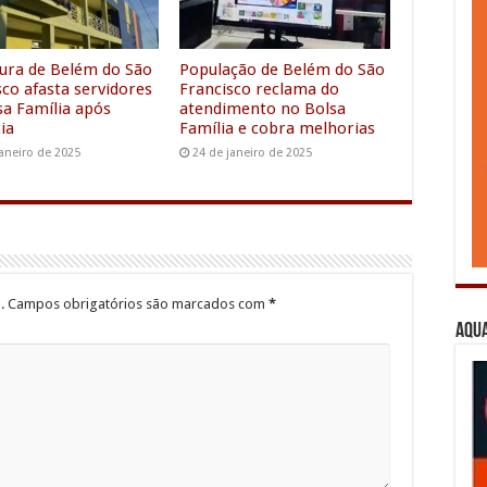
m
e
r
tura de Belém do São
População de Belém do São
sco afasta servidores
Francisco reclama do
sa Família após
atendimento no Bolsa
ia
Família e cobra melhorias
janeiro de 2025
24 de janeiro de 2025
.
Campos obrigatórios são marcados com
*
Aqua