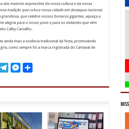
a das maiores expressões da nossa cultura e da nossa
r essa tradição que coloca nossa cidade em destaque nacional.
a grandiosa, que celebre nossos bonecos gigantes, aqueça a
ne alegria para o nosso povo e para os visitantes que vêm
eito Calby Carvalho.
te ainda mais a essência tradicional da festa, promovendo
legria, como sempre foi a marca registrada do Carnaval de
T
M
S
m
e
e
h
l
s
a
e
s
r
Miss
g
e
e
r
n
a
g