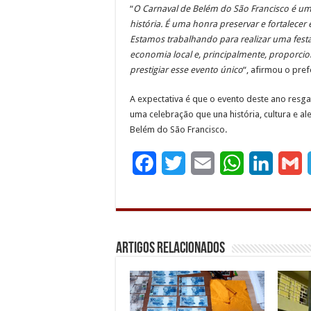
“
O Carnaval de Belém do São Francisco é um
história. É uma honra preservar e fortalece
Estamos trabalhando para realizar uma fest
economia local e, principalmente, proporcio
prestigiar esse evento único
“, afirmou o pref
A expectativa é que o evento deste ano resga
uma celebração que una história, cultura e a
Belém do São Francisco.
F
T
E
W
L
G
a
w
m
h
i
c
i
a
a
n
a
e
t
i
t
k
i
Artigos Relacionados
b
t
l
s
e
l
o
e
A
d
o
r
p
I