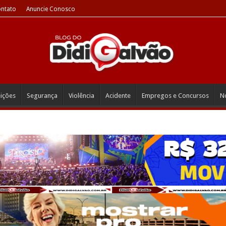
ntato
Anuncie Conosco
eições
Segurança
Violência
Acidente
Empregos e Concursos
No