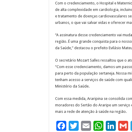
Com o credenciamento, o Hospital e Maternid
de alta complexidade em cardiologia, inclu
e tratamento de doenças cardiovasculares s
urbanos, o que vai salvar vidas e oferecer m
“A assinatura desse credenciamento vai muda
região. É uma grande conquista para o nosso
da Saúde,” destacou o prefeito Evilásio Mateu
O secretário Mozart Salles ressaltou que o a
“Com esse credenciamento, damos um passo 
para perto da população sertaneja. Nossa mis
tenham acesso a serviços de saúde com quali
Ministério da Saúde.
Com essa medida, Araripina se consolida com
moradores do Sertão do Araripe um serviço e
mais a rede de atenção à saúde na região.
F
T
E
W
L
G