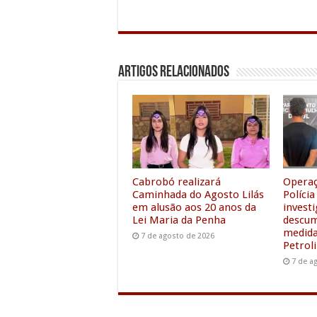
a
w
m
h
i
c
i
a
a
n
a
e
t
i
t
k
i
Artigos Relacionados
b
t
l
s
e
l
o
e
A
d
o
r
p
I
k
p
n
Cabrobó realizará
Operaç
Caminhada do Agosto Lilás
Polícia
em alusão aos 20 anos da
invest
Lei Maria da Penha
descu
medida
7 de agosto de 2026
Petrol
7 de a