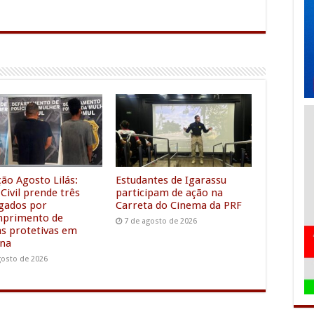
m
e
e
h
l
s
a
e
s
r
g
e
e
r
n
a
g
m
e
r
ão Agosto Lilás:
Estudantes de Igarassu
 Civil prende três
participam de ação na
igados por
Carreta do Cinema da PRF
mprimento de
7 de agosto de 2026
s protetivas em
ina
gosto de 2026