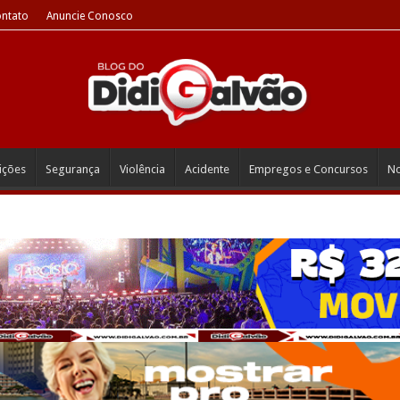
ntato
Anuncie Conosco
eições
Segurança
Violência
Acidente
Empregos e Concursos
No