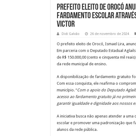
Prefeito eleito de Orocó anu
fardamento escolar através
Victor
Didi Galvão
26 de novembro de 2024
O prefeito eleito de Orocó, Ismael Lira, anu
Em parceria com o Deputado Estadual Aglails
de R$ 150.000,00 (cento e cinquenta mil reai
da rede municipal de ensino.
A disponibilização de fardamento gratuito fo
Com essa conquista, ele reafirma o compromi
município. “
Com o apoio do Deputado Aglails
acesso ao fardamento gratuito já no primei
garantir igualdade e dignidade aos nossos 
A iniciativa busca não apenas atender a um
escolar e promover uma padronização que fav
alunos da rede pública.