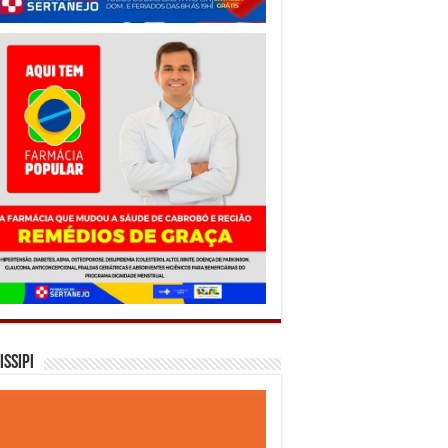
issipi