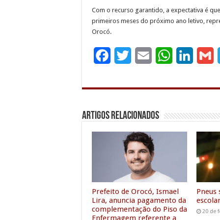
Com o recurso garantido, a expectativa é que
primeiros meses do próximo ano letivo, rep
Orocó.
F
T
E
W
L
G
a
w
m
h
i
c
i
a
a
n
a
e
t
i
t
k
i
Artigos Relacionados
b
t
l
s
e
l
o
e
A
d
o
r
p
I
k
p
n
Prefeito de Orocó, Ismael
Pneus 
Lira, anuncia pagamento da
escola
complementação do Piso da
20 de f
Enfermagem referente a