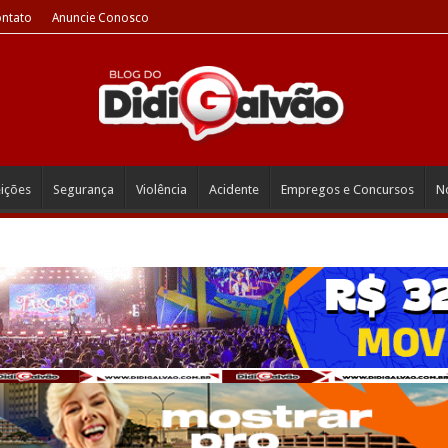
ntato
Anuncie Conosco
eições
Segurança
Violência
Acidente
Empregos e Concursos
No