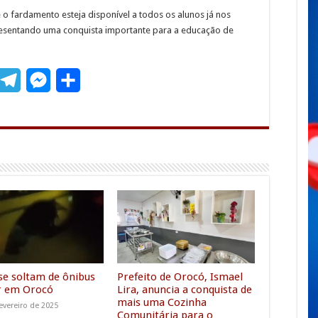
 o fardamento esteja disponível a todos os alunos já nos
resentando uma conquista importante para a educação de
T
M
S
m
e
e
h
l
s
a
e
s
r
g
e
e
r
n
a
g
m
e
r
se soltam de ônibus
Prefeito de Orocó, Ismael
r em Orocó
Lira, anuncia a conquista de
mais uma Cozinha
evereiro de 2025
Comunitária para o