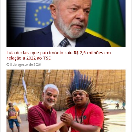
k
p
n
m
e
r
Lula declara que patrimônio caiu R$ 2,6 milhões em
relação a 2022 ao TSE
8 de agosto de 2026