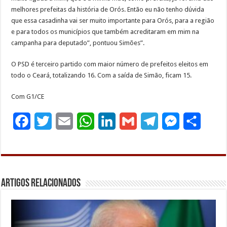
melhores prefeitas da história de Orós. Então eu não tenho dúvida
que essa casadinha vai ser muito importante para Orós, para a região
e para todos os municípios que também acreditaram em mim na
campanha para deputado”, pontuou Simões”.
O PSD é terceiro partido com maior número de prefeitos eleitos em
todo o Ceará, totalizando 16. Com a saída de Simão, ficam 15.
Com G1/CE
F
T
E
W
L
G
T
M
S
a
w
m
h
i
m
e
e
h
c
i
a
a
n
a
l
s
a
e
t
i
t
k
i
e
s
r
Artigos Relacionados
b
t
l
s
e
l
g
e
e
o
e
A
d
r
n
o
r
p
I
a
g