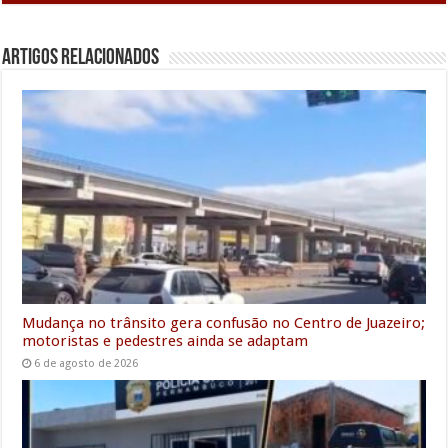
c
i
a
a
n
a
l
s
a
e
t
i
t
k
i
e
s
r
Artigos Relacionados
b
t
l
s
e
l
g
e
e
o
e
A
d
r
n
o
r
p
I
a
g
k
p
n
m
e
r
Mudança no trânsito gera confusão no Centro de Juazeiro;
motoristas e pedestres ainda se adaptam
6 de agosto de 2026