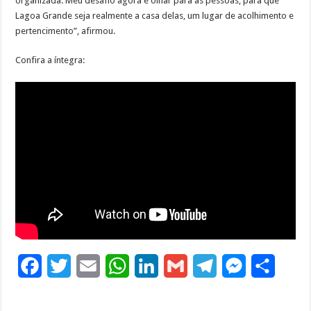
organizada. Meu desafio agora é olhar para as pessoas, para que
Lagoa Grande seja realmente a casa delas, um lugar de acolhimento e
pertencimento”, afirmou.
Confira a íntegra:
F
T
E
W
L
G
T
M
S
a
w
m
h
i
m
e
e
h