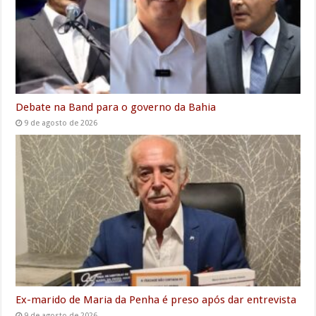
k
p
n
m
e
r
Debate na Band para o governo da Bahia
9 de agosto de 2026
Ex-marido de Maria da Penha é preso após dar entrevista
9 de agosto de 2026