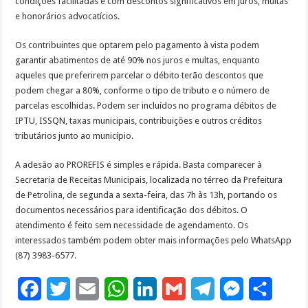
condições facilitadas e com descontos significativos em juros, multas
e honorários advocatícios.
Os contribuintes que optarem pelo pagamento à vista podem
garantir abatimentos de até 90% nos juros e multas, enquanto
aqueles que preferirem parcelar o débito terão descontos que
podem chegar a 80%, conforme o tipo de tributo e o número de
parcelas escolhidas. Podem ser incluídos no programa débitos de
IPTU, ISSQN, taxas municipais, contribuições e outros créditos
tributários junto ao município.
A adesão ao PROREFIS é simples e rápida. Basta comparecer à
Secretaria de Receitas Municipais, localizada no térreo da Prefeitura
de Petrolina, de segunda a sexta-feira, das 7h às 13h, portando os
documentos necessários para identificação dos débitos. O
atendimento é feito sem necessidade de agendamento. Os
interessados também podem obter mais informações pelo WhatsApp
(87) 3983-6577.
F
T
E
W
L
G
T
M
S