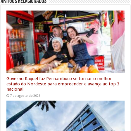
Artigos Relacionados
b
t
l
s
e
l
g
e
e
o
e
A
d
r
n
o
r
p
I
a
g
k
p
n
m
e
r
Governo Raquel faz Pernambuco se tornar o melhor
estado do Nordeste para empreender e avança ao top 3
nacional
7 de agosto de 2026