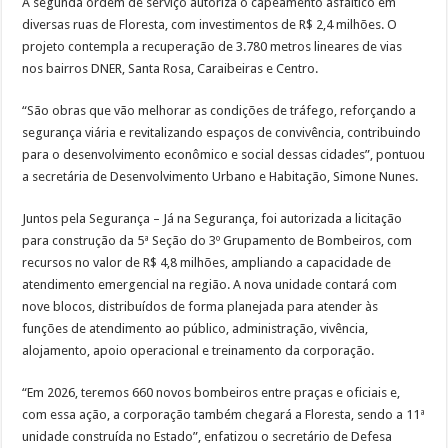
A segunda ordem de serviço autoriza o capeamento asfáltico em
diversas ruas de Floresta, com investimentos de R$ 2,4 milhões. O
projeto contempla a recuperação de 3.780 metros lineares de vias
nos bairros DNER, Santa Rosa, Caraibeiras e Centro.
“São obras que vão melhorar as condições de tráfego, reforçando a
segurança viária e revitalizando espaços de convivência, contribuindo
para o desenvolvimento econômico e social dessas cidades”, pontuou
a secretária de Desenvolvimento Urbano e Habitação, Simone Nunes.
Juntos pela Segurança – Já na Segurança, foi autorizada a licitação
para construção da 5ª Seção do 3º Grupamento de Bombeiros, com
recursos no valor de R$ 4,8 milhões, ampliando a capacidade de
atendimento emergencial na região. A nova unidade contará com
nove blocos, distribuídos de forma planejada para atender às
funções de atendimento ao público, administração, vivência,
alojamento, apoio operacional e treinamento da corporação.
“Em 2026, teremos 660 novos bombeiros entre praças e oficiais e,
com essa ação, a corporação também chegará a Floresta, sendo a 11ª
unidade construída no Estado”, enfatizou o secretário de Defesa