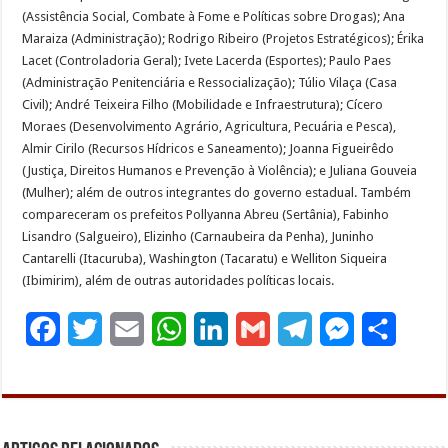
(Assistência Social, Combate à Fome e Políticas sobre Drogas); Ana
Maraiza (Administração); Rodrigo Ribeiro (Projetos Estratégicos); Érika
Lacet (Controladoria Geral); Ivete Lacerda (Esportes); Paulo Paes
(Administração Penitenciária e Ressocialização); Túlio Vilaça (Casa
Civil); André Teixeira Filho (Mobilidade e Infraestrutura); Cícero
Moraes (Desenvolvimento Agrário, Agricultura, Pecuária e Pesca),
Almir Cirilo (Recursos Hídricos e Saneamento); Joanna Figueirêdo
(Justiça, Direitos Humanos e Prevenção à Violência); e Juliana Gouveia
(Mulher); além de outros integrantes do governo estadual. Também
compareceram os prefeitos Pollyanna Abreu (Sertânia), Fabinho
Lisandro (Salgueiro), Elizinho (Carnaubeira da Penha), Juninho
Cantarelli (Itacuruba), Washington (Tacaratu) e Welliton Siqueira
(Ibimirim), além de outras autoridades políticas locais.
F
T
E
W
L
G
T
M
S
a
w
m
h
i
m
e
e
h
c
i
a
a
n
a
l
s
a
e
t
i
t
k
i
e
s
r