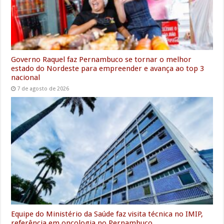
r
Governo Raquel faz Pernambuco se tornar o melhor
estado do Nordeste para empreender e avança ao top 3
nacional
7 de agosto de 2026
Equipe do Ministério da Saúde faz visita técnica no IMIP,
referência em oncologia no Pernambuco