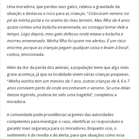
Uma moradora, que perdeu seus gatos, relatou a gravidade da
situação e destacou o risco para as crianças. “
Colocaram veneno no
pé da minha porta e no arame do meu terreiro. Meu filho de 4 anos
quase comeu uma bolacha envenenada, eu consegui tomar dele a
tempo. Logo depois, meu gato defecou onde estava a bolacha e
morreu envenenado. Minha filha foi quem me alertou. É um risco
enorme, porque as crianças pegam qualquer coisa e levam à boca
”,
contou, emocionada.
Além da dor da perda dos animais, a população teme que algo mais
grave aconteça, já que na localidade vivem várias crianças pequenas.
“
Minha vizinha tem um menino de 1 ano, outras crianças de 4, 6 e 7
anos convivem perto de onde encontraram o veneno. Se uma delas
tivesse ingerido, poderia ter sido uma tragédia
”, completou a
moradora.
A comunidade pede providências urgentes das autoridades
competentes para investigar o caso, identificar os responsáveis e
garantir mais segurança para os moradores. Enquanto isso, o
sentimento é de revolta e de alerta, para que situações como essa