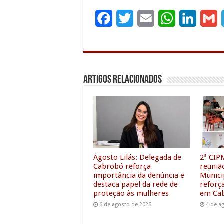
F
T
E
W
L
G
a
w
m
h
i
c
i
a
a
n
a
e
t
i
t
k
i
Artigos Relacionados
b
t
l
s
e
l
o
e
A
d
o
r
p
I
k
p
n
Agosto Lilás: Delegada de
2ª CIP
Cabrobó reforça
reuniã
importância da denúncia e
Munici
destaca papel da rede de
reforç
proteção às mulheres
em Ca
6 de agosto de 2026
4 de a