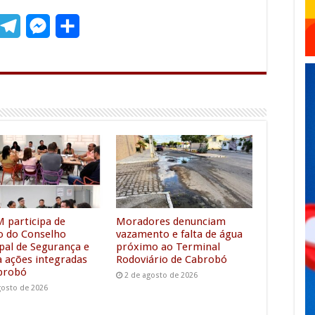
T
M
S
m
e
e
h
l
s
a
e
s
r
g
e
e
r
n
a
g
m
e
r
M participa de
Moradores denunciam
o do Conselho
vazamento e falta de água
pal de Segurança e
próximo ao Terminal
a ações integradas
Rodoviário de Cabrobó
brobó
2 de agosto de 2026
gosto de 2026