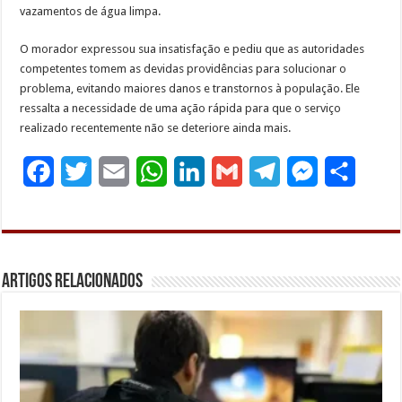
vazamentos de água limpa.
O morador expressou sua insatisfação e pediu que as autoridades
competentes tomem as devidas providências para solucionar o
problema, evitando maiores danos e transtornos à população. Ele
ressalta a necessidade de uma ação rápida para que o serviço
realizado recentemente não se deteriore ainda mais.
F
T
E
W
L
G
T
M
S
a
w
m
h
i
m
e
e
h
c
i
a
a
n
a
l
s
a
e
t
i
t
k
i
e
s
r
Artigos Relacionados
b
t
l
s
e
l
g
e
e
o
e
A
d
r
n
o
r
p
I
a
g
k
p
n
m
e