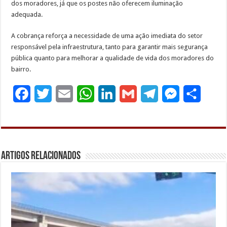
dos moradores, já que os postes não oferecem iluminação
adequada.
A cobrança reforça a necessidade de uma ação imediata do setor
responsável pela infraestrutura, tanto para garantir mais segurança
pública quanto para melhorar a qualidade de vida dos moradores do
bairro.
F
T
E
W
L
G
T
M
S
a
w
m
h
i
m
e
e
h
c
i
a
a
n
a
l
s
a
e
t
i
t
k
i
e
s
r
Artigos Relacionados
b
t
l
s
e
l
g
e
e
o
e
A
d
r
n
o
r
p
I
a
g
k
p
n
m
e