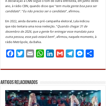
A declaração à CNN segue o tom de outra entrevista, em junho deste
ano, à rádio CBN, quando disse que “
tem muita gente boa para ser
candidato
”. “
Eu não preciso ser o candidato
”, afirmou.
Em 2022, ainda durante a pré-campanha eleitoral, Lula indicou
que não tentaria uma nova reeleição. “
Quando chegar 31 de
dezembro de 2026, que a gente for entregar esse mandato para
outra pessoa, esse país estará bem
”, afirmou, naquele momento, à
rádio Metrópole, da Bahia.
F
T
E
W
L
G
T
M
S
a
w
m
h
i
m
e
e
h
c
i
a
a
n
a
l
s
a
e
t
i
t
k
i
e
s
r
Artigos Relacionados
b
t
l
s
e
l
g
e
e
o
e
A
d
r
n
o
r
p
I
a
g