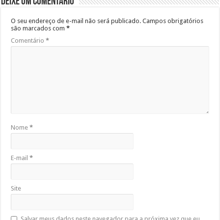
Deixe um comentário
O seu endereço de e-mail não será publicado.
Campos obrigatórios
são marcados com
*
Comentário
*
Nome
*
E-mail
*
Site
Salvar meus dados neste navegador para a próxima vez que eu