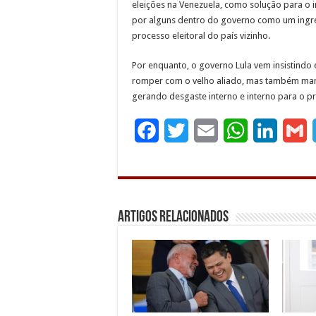
eleições na Venezuela, como solução para o i
por alguns dentro do governo como um ingre
processo eleitoral do país vizinho.
Por enquanto, o governo Lula vem insistind
romper com o velho aliado, mas também mant
gerando desgaste interno e interno para o pre
F
T
E
W
L
G
a
w
m
h
i
c
i
a
a
n
a
e
t
i
t
k
i
Artigos Relacionados
b
t
l
s
e
l
o
e
A
d
o
r
p
I
k
p
n