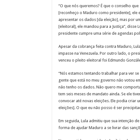
“O que nós queremos? É que o conselho que 
[reconheço o Maduro como presidente], ele
apresentar os dados [da eleição], mas por u
[eleitoral], ele mandou para a Justiça”, disse
presidente cumpre uma série de agendas polí
Apesar da cobrança feita contra Maduro, Lul
impasse na Venezuela. Por outro lado, o p
venceu o pleito eleitoral foi Edmundo Gonzál
“Nós estamos tentando trabalhar para ver se
gente que está no meu governo não votou em 
não tenho os dados. Não quero me comporta
tem seis meses de mandato ainda. Se ele tiv
convocar até novas eleições. Ele podia criar
eleições]. O que eu não posso é ser precipi
Em seguida, Lula admitiu que sua intenção de 
forma de ajudar Maduro a se livrar das sançõ