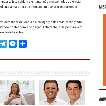
mpasse. Essa saída, no entanto, não é unanimidade e é vista
diente a mais para a confusão em que se transformou o
Miss
o em demandar de Maduro a divulgação das atas, rechaçando
endo pontes com a oposição. Entretanto, essa postura vem
sidente brasileiro.
T
M
S
m
e
e
h
l
s
a
e
s
r
g
e
e
r
n
a
g
Aqua
m
e