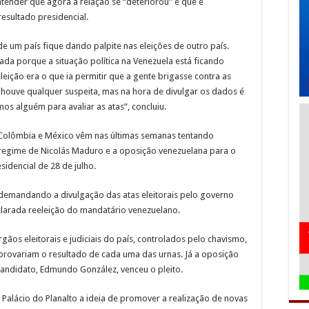
ntender que agora a relação se “deteriorou” e que é
resultado presidencial.
de um país fique dando palpite nas eleições de outro país.
rada porque a situação política na Venezuela está ficando
leição era o que ia permitir que a gente brigasse contra as
 houve qualquer suspeita, mas na hora de divulgar os dados é
s alguém para avaliar as atas”, concluiu.
, Colômbia e México vêm nas últimas semanas tentando
regime de Nicolás Maduro e a oposição venezuelana para o
idencial de 28 de julho.
s demandando a divulgação das atas eleitorais pelo governo
arada reeleição do mandatário venezuelano.
gãos eleitorais e judiciais do país, controlados pelo chavismo,
provariam o resultado de cada uma das urnas. Já a oposição
candidato, Edmundo González, venceu o pleito.
 Palácio do Planalto a ideia de promover a realização de novas