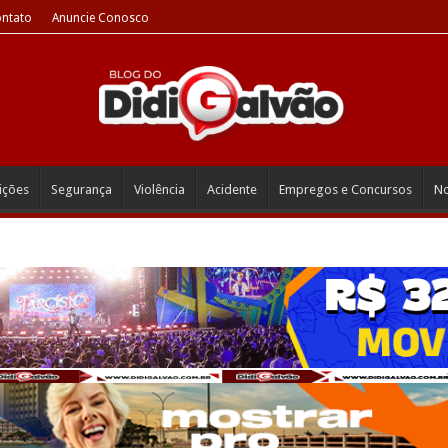
ntato
Anuncie Conosco
eições
Segurança
Violência
Acidente
Empregos e Concursos
No