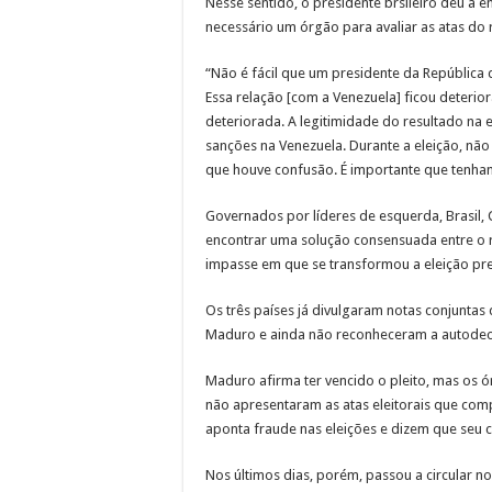
Nesse sentido, o presidente brsileiro deu a e
necessário um órgão para avaliar as atas do 
“Não é fácil que um presidente da República 
Essa relação [com a Venezuela] ficou deterio
deteriorada. A legitimidade do resultado na e
sanções na Venezuela. Durante a eleição, não
que houve confusão. É importante que tenhamo
Governados por líderes de esquerda, Brasil
encontrar uma solução consensuada entre o 
impasse em que se transformou a eleição pres
Os três países já divulgaram notas conjunta
Maduro e ainda não reconheceram a autodecl
Maduro afirma ter vencido o pleito, mas os ór
não apresentaram as atas eleitorais que com
aponta fraude nas eleições e dizem que seu 
Nos últimos dias, porém, passou a circular no