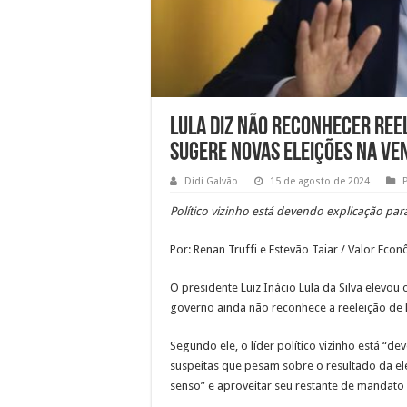
Lula diz não reconhecer ree
sugere novas eleições na Ve
Didi Galvão
15 de agosto de 2024
P
Político vizinho está devendo explicação par
Por: Renan Truffi e Estevão Taiar / Valor Eco
O presidente Luiz Inácio Lula da Silva elevou 
governo ainda não reconhece a reeleição de
Segundo ele, o líder político vizinho está “
suspeitas que pesam sobre o resultado da el
senso” e aproveitar seu restante de mandato