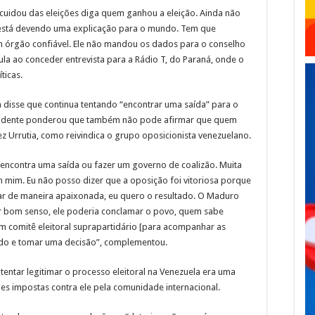
cuidou das eleições diga quem ganhou a eleição. Ainda não
 está devendo uma explicação para o mundo. Tem que
m órgão confiável. Ele não mandou os dados para o conselho
 Lula ao conceder entrevista para a Rádio T, do Paraná, onde o
ticas.
a disse que continua tentando “encontrar uma saída” para o
residente ponderou que também não pode afirmar que quem
ez Urrutia, como reivindica o grupo oposicionista venezuelano.
 encontra uma saída ou fazer um governo de coalizão. Muita
mim. Eu não posso dizer que a oposição foi vitoriosa porque
r de maneira apaixonada, eu quero o resultado. O Maduro
er bom senso, ele poderia conclamar o povo, quem sabe
 um comitê eleitoral suprapartidário [para acompanhar as
tado e tomar uma decisão”, complementou.
tentar legitimar o processo eleitoral na Venezuela era uma
es impostas contra ele pela comunidade internacional.