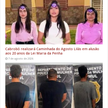
o
r
p
I
a
g
k
p
n
m
e
r
Cabrobó realizará Caminhada do Agosto Lilás em alusão
aos 20 anos da Lei Maria da Penha
7 de agosto de 2026